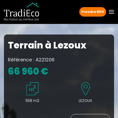
Prendre RDV
Terrain à Lezoux
Référence : A221206
66 960 €
558 m2
LEZOUX