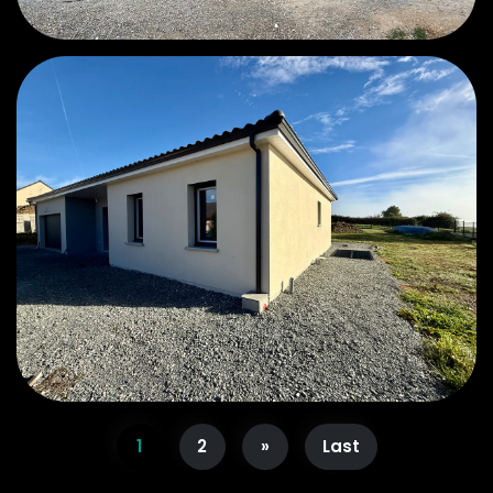
1
2
»
Last