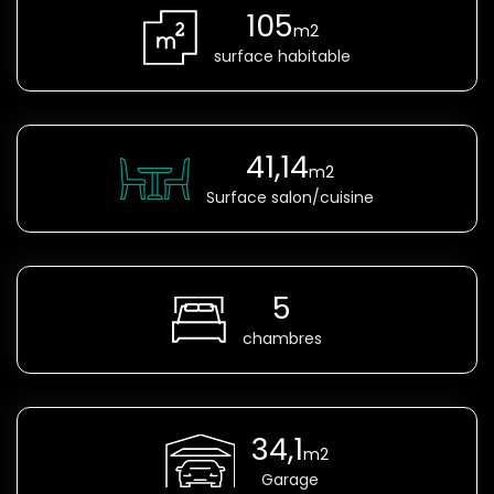
105
m2
surface habitable
41,14
m2
Surface salon/cuisine
5
chambres
34,1
m2
Garage