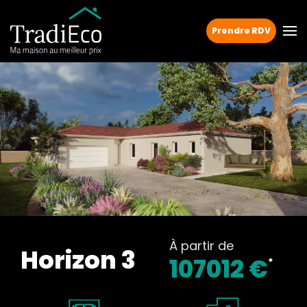
Prendre RDV
À partir de
Horizon 3
107012 €
*