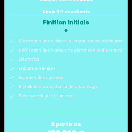
Choix N°1 des clients
Finition Initiale
+
Réalisation des cloisons et menuiseries intérieures
Réalisation des travaux de plomberie et électricté
Électricité
Enduits extérieurs
Isolation des combles
Installation du système de chauffage
Pose carrelage et faïences
à partir de