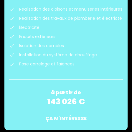
Réalisation des cloisons et menuiseries intérieures
Réalisation des travaux de plomberie et électricté
Électricité
Enduits extérieurs
Isolation des combles
Installation du système de chauffage
Pose carrelage et faïences
à partir de
143 026 €
ÇA M'INTÉRESSE