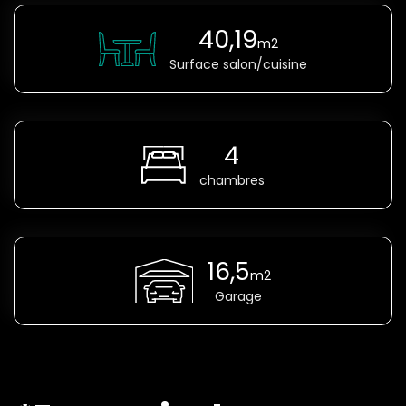
40,19
m2
Surface salon/cuisine
4
chambres
16,5
m2
Garage