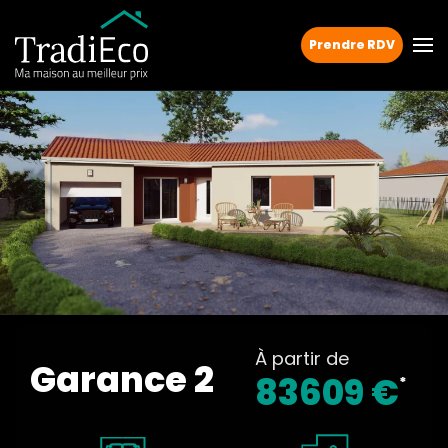
Prendre RDV
À partir de
Garance 2
83609 €
*