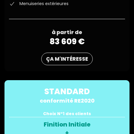
Menuiseries extérieures
à partir de
83 609 €
ÇA M'INTÉRESSE
STANDARD
conformité RE2020
Choix N°1 des clients
Finition Initiale
+