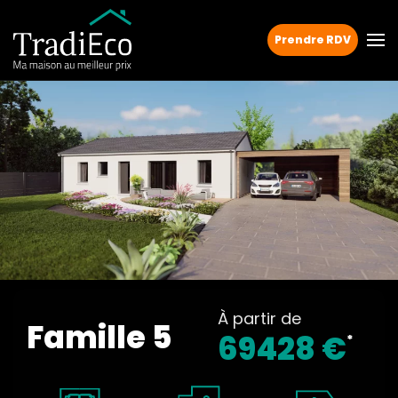
Prendre RDV
À partir de
Famille 5
69428 €
*