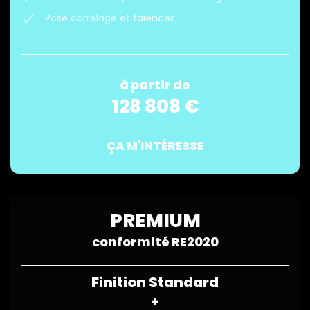
Pose carrelage et faïences
à partir de
128 808 €
ÇA M'INTÉRESSE
PREMIUM
conformité RE2020
Finition Standard
+