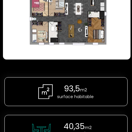
93,5
m2
surface habitable
40,35
m2