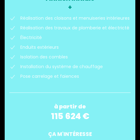
+
Réalisation des cloisons et menuiseries intérieures
Réalisation des travaux de plomberie et électricté
Électricité
Enduits extérieurs
Isolation des combles
Installation du système de chauffage
Pose carrelage et faïences
à partir de
115 624 €
ÇA M'INTÉRESSE