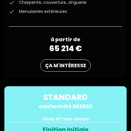
Charpente, couverture, zinguerie
Menuiseries extérieures
à partir de
65 214 €
ÇA M'INTÉRESSE
STANDARD
conformité RE2020
Choix N°1 des clients
Finition Initiale