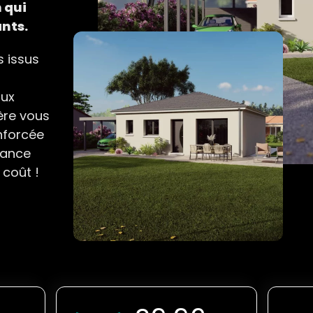
 qui
ants.
s issus
aux
ère vous
nforcée
urance
 coût !