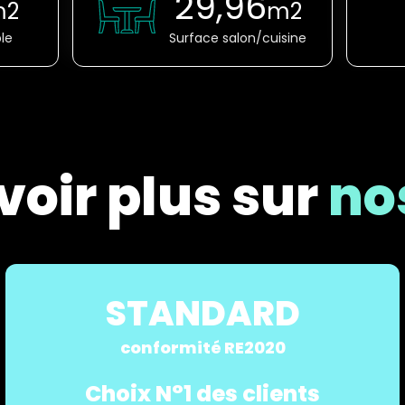
29,96
m2
m2
le
Surface salon/cuisine
voir plus sur
nos
STANDARD
conformité RE2020
Choix N°1 des clients