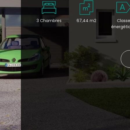
A
3 Chambres
67,44 m2
Class
énergéti