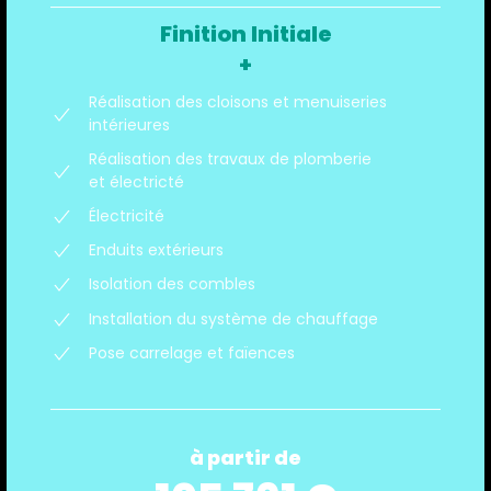
Finition Initiale
+
Réalisation des cloisons et menuiseries
intérieures
Réalisation des travaux de plomberie
et électricté
Électricité
Enduits extérieurs
Isolation des combles
Installation du système de chauffage
Pose carrelage et faïences
à partir de