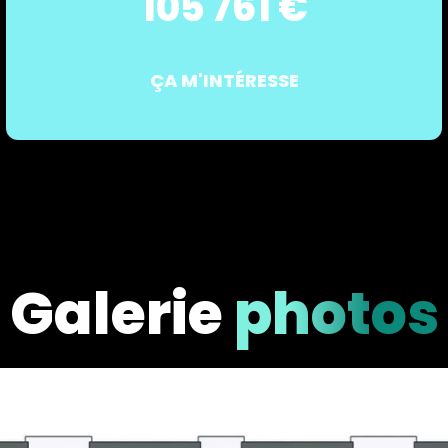
105 761 €
ÇA M'INTÉRESSE
Galerie
photos