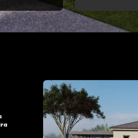
s
ira