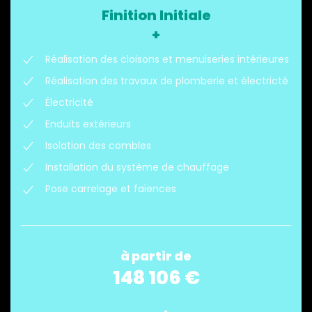
Finition Initiale
+
Réalisation des cloisons et menuiseries intérieures
Réalisation des travaux de plomberie et électricté
Électricité
Enduits extérieurs
Isolation des combles
Installation du système de chauffage
Pose carrelage et faïences
à partir de
148 106 €