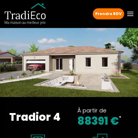
Prendre RDV
À partir de
Tradior 4
88391 €
*