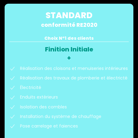
STANDARD
conformité RE2020
Choix N°1 des clients
Finition Initiale
+
Réalisation des cloisons et menuiseries intérieures
Réalisation des travaux de plomberie et électricté
Électricité
Enduits extérieurs
Isolation des combles
Installation du système de chauffage
Pose carrelage et faïences