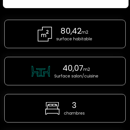
80,42
m2
surface habitable
40,07
m2
Surface salon/cuisine
3
chambres