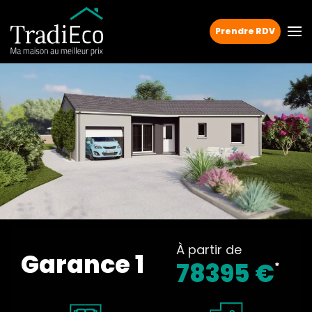
Prendre RDV
À partir de
Garance 1
78395 €
*